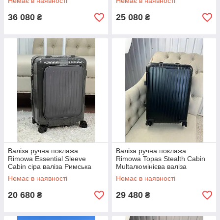
Немає в наявності
Немає в наявності
36 080
25 080
₴
₴
Валіза ручна поклажа
Валіза ручна поклажа
Rimowa Essential Sleeve
Rimowa Topas Stealth Cabin
Cabin сіра валіза Римська
Multaлюмінієва валіза
сумка
маленька чорна 34L
Немає в наявності
Немає в наявності
20 680
29 480
₴
₴