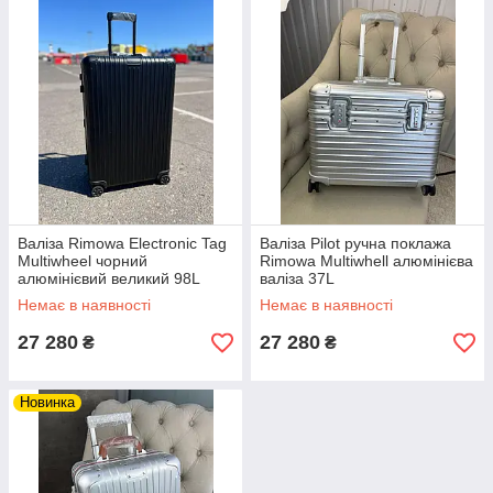
Валіза Rimowa Electronic Tag
Валіза Pilot ручна поклажа
Multiwheel чорний
Rimowa Multiwhell алюмінієва
алюмінієвий великий 98L
валіза 37L
Немає в наявності
Немає в наявності
27 280
27 280
₴
₴
Новинка