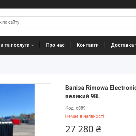
и та послуги
Про нас
Контакти
Доставка 
Валіза Rimowa Electroni
великий 98L
Код:
c889
Немає в наявності
27 280 ₴