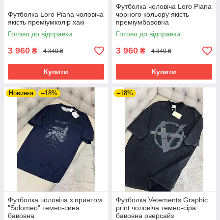
Футболка чоловіча Loro Piana
Футболка Loro Piana чоловіча
чорного кольору якість
якість преміумколір хакі
преміумбавовна
Готово до відправки
Готово до відправки
3 960
3 960
₴
₴
4 840 ₴
4 840 ₴
Купити
Купити
Новинка
–18%
–18%
Футболка чоловіча з принтом
Футболка Vetements Graphic
"Solomeo" темно-синя
print чоловіча темно-сіра
бавовна
бавовна оверсайз