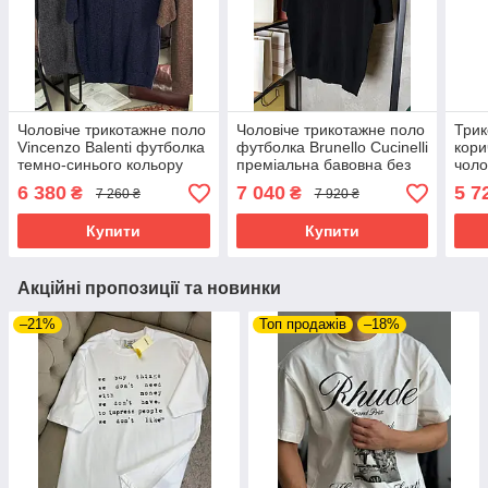
Чоловіче трикотажне поло
Чоловіче трикотажне поло
Трик
Vincenzo Balenti футболка
футболка Brunello Cucinelli
кори
темно-синього кольору
преміальна бавовна без
чоло
ґудзиків чорний
пре
6 380
7 040
5 7
₴
₴
7 260 ₴
7 920 ₴
Купити
Купити
Акційні пропозиції та новинки
–21%
Топ продажів
–18%