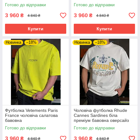
Готово до відправки
Готово до відправки
3 960
3 960
₴
₴
4 840 ₴
4 840 ₴
Купити
Купити
Новинка
–18%
Новинка
–18%
Футболка Vetements Paris
Чоловіча футболка Rhude
France чоловіча салатова
Cannes Sardines біла
бавовна
преміум бавовна оверсайз
люкс якість
Готово до відправки
Готово до відправки
3 960
3 960
₴
₴
4 840 ₴
4 840 ₴