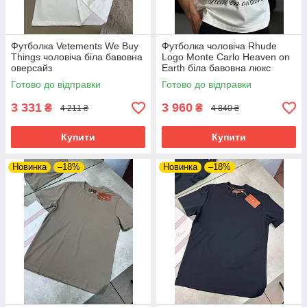
Футболка Vetements We Buy
Футболка чоловіча Rhude
Things чоловіча біла бавовна
Logo Monte Carlo Heaven on
оверсайз
Earth біла бавовна люкс
Готово до відправки
Готово до відправки
3 331
3 960
₴
₴
4 211 ₴
4 840 ₴
Купити
Купити
Новинка
–18%
Новинка
–18%