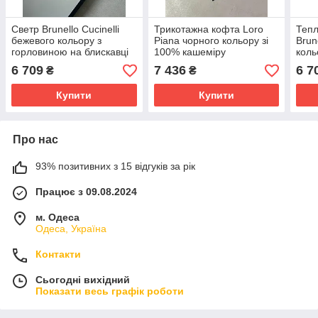
Светр Brunello Cucinelli
Трикотажна кофта Loro
Тепл
бежевого кольору з
Piana чорного кольору зі
Brun
горловиною на блискавці
100% кашеміру
коль
зі 100% кашеміру
6 709
7 436
6 7
₴
₴
Купити
Купити
Про нас
93% позитивних з 15 відгуків за рік
Працює з 09.08.2024
м. Одеса
Одеса, Україна
Контакти
Сьогодні вихідний
Показати весь графік роботи