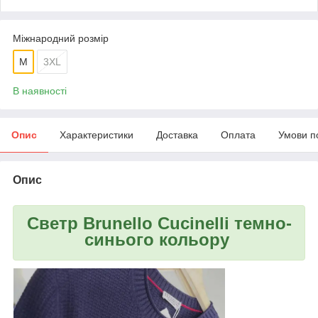
Міжнародний розмір
M
3XL
В наявності
Опис
Характеристики
Доставка
Оплата
Умови п
Опис
Светр
Brunello Cucinelli
темно-
синього кольору