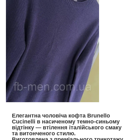
Елегантна чоловіча
кофта Brunello
Cucinelli
в насиченому темно-синьому
відтінку — втілення італійського смаку
та витонченого стилю.
Виготовлена з преміального трикотажу,