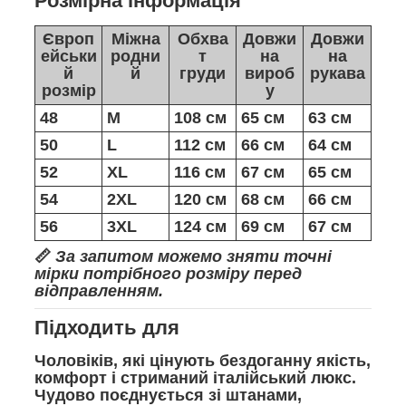
Розмірна інформація
Європ
Міжна
Обхва
Довжи
Довжи
ейськи
родни
т
на
на
й
й
груди
вироб
рукава
розмір
у
48
M
108 см
65 см
63 см
50
L
112 см
66 см
64 см
52
XL
116 см
67 см
65 см
54
2XL
120 см
68 см
66 см
56
3XL
124 см
69 см
67 см
📏
За запитом можемо зняти точні
мірки потрібного розміру перед
відправленням.
Підходить для
Чоловіків, які цінують бездоганну якість,
комфорт і стриманий італійський люкс.
Чудово поєднується зі штанами,