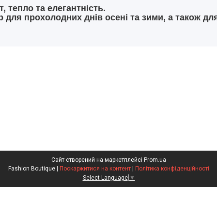
, тепло та елегантність.
 для прохолодних днів осені та зими, а також для
Сайт створений на маркетплейсі
Prom.ua
Fashion Boutique |
Поскаржитися на контент
|
Політика конфіденційності
Select Language
▼