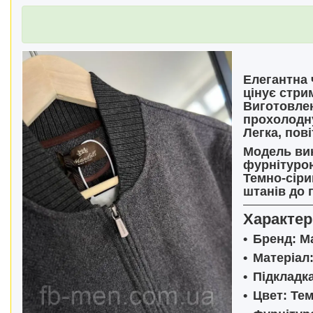
Елегантна
цінує стри
Виготовле
прохолодну
Легка, пов
Модель вик
фурнітурою
Темно-сіри
штанів до 
Характер
Бренд:
Ma
Матеріал
Підкладка
Цвет:
Тем