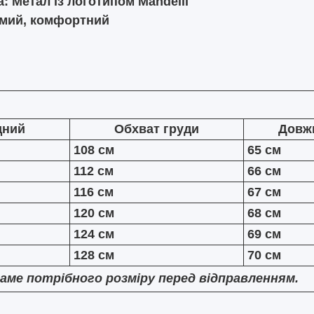
а:
Метал із логотипом Mandelli
мий, комфортний
дний
Обхват груди
Довж
108 см
65 см
112 см
66 см
116 см
67 см
120 см
68 см
124 см
69 см
128 см
70 см
аме потрібного розміру перед відправленням.