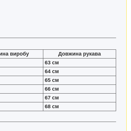
ина виробу
Довжина рукава
63 см
64 см
65 см
66 см
67 см
68 см