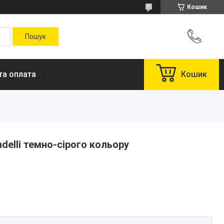
Кошик
та оплата
Кошик
delli темно-сірого кольору