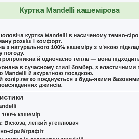
Куртка
Mandelli
кашемірова
 чоловіча
куртка Mandelli
в насиченому темно-сіром
ману розкіш і комфорт.
на з натурального
100% кашеміру
з м'якою підкла
 погоду.
ітропроникна й одночасно тепла — вона підходить
онана в сучасному стилі
бомбер
, з еластичними
 Mandelli й акуратною посадкою.
й колір легко поєднується з будь-якими базовими
повсякденних джинсів.
истики
ndelli
:
100% кашемір
:
Віскоза, легкий утеплювач
но-сірий/графіт