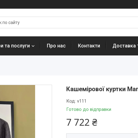
и та послуги
Про нас
Контакти
Доставка 
Кашемірової куртки Man
Код:
v111
Готово до відправки
7 722 ₴