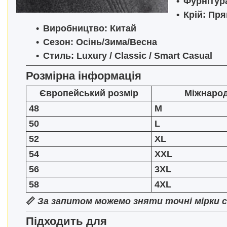
Фурнітур
Крій:
Пря
Виробництво:
Китай
Сезон:
Осінь/Зима/Весна
Стиль:
Luxury / Classic / Smart Casual
Розмірна інформація
Європейський розмір
Міжнаро
48
M
50
L
52
XL
54
XXL
56
3XL
58
4XL
📏
За запитом можемо зняти точні мірки с
Підходить для