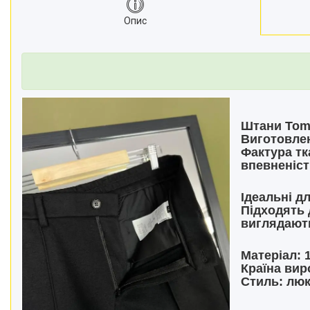
Опис
Штани
Tom
Виготовлен
Фактура тк
впевненіст
Ідеальні дл
Підходять 
виглядають
Матеріал:
1
Країна вир
Стиль:
люкс