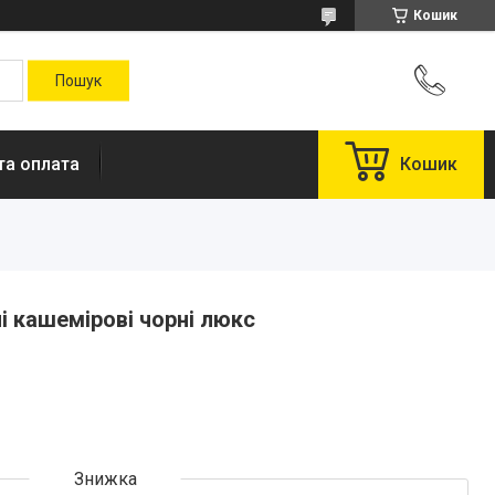
Кошик
та оплата
Кошик
і кашемірові чорні люкс