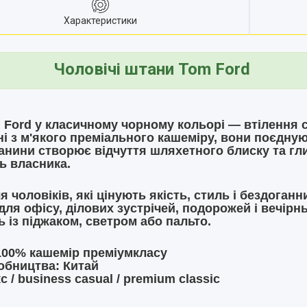
Характеристики
Чоловічі штани Tom Ford
 Ford
у класичному чорному кольорі — втілення с
і з м'якого преміального кашеміру, вони поєднуют
анини створює відчуття шляхетного блиску та гл
ь власника.
я чоловіків, які цінують якість, стиль і бездоган
для офісу, ділових зустрічей, подорожей і вечірнь
 із піджаком, светром або пальто.
00% кашемір преміумкласу
обництва:
Китай
 / business casual / premium classic