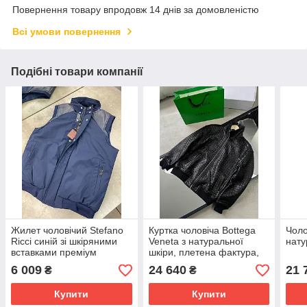
Повернення товару впродовж 14 днів за домовленістю
Всі умови повернення
Подібні товари компанії
Жилет чоловічий Stefano
Куртка чоловіча Bottega
Чоло
Ricci синій зі шкіряними
Veneta з натуральної
нату
вставками преміум
шкіри, плетена фактура,
демісезонна
6 009
24 640
21 
₴
₴
Купити
Купити