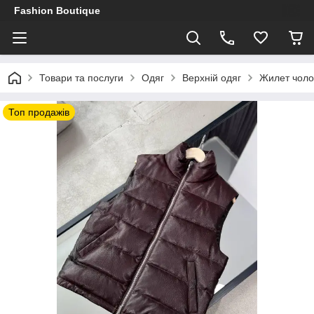
Fashion Boutique
Товари та послуги
Одяг
Верхній одяг
Жилет чоло
Топ продажів