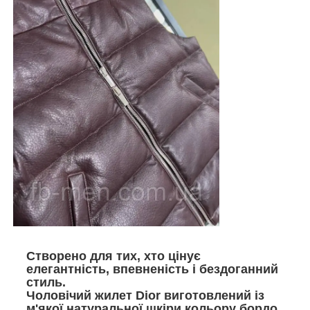
Створено для тих, хто цінує
елегантність, впевненість і бездоганний
стиль
.
Чоловічий жилет
Dior
виготовлений із
м'якої натуральної шкіри кольору бордо