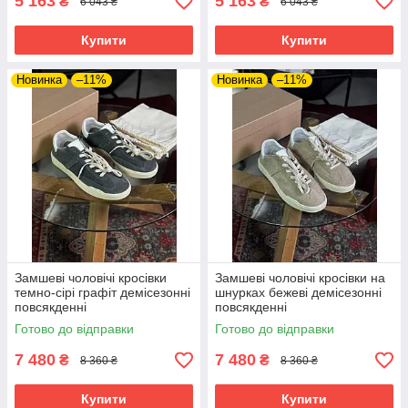
5 163
5 163
₴
₴
6 043 ₴
6 043 ₴
Купити
Купити
Новинка
–11%
Новинка
–11%
Замшеві чоловічі кросівки
Замшеві чоловічі кросівки на
темно-сірі графіт демісезонні
шнурках бежеві демісезонні
повсякденні
повсякденні
Готово до відправки
Готово до відправки
7 480
7 480
₴
₴
8 360 ₴
8 360 ₴
Купити
Купити