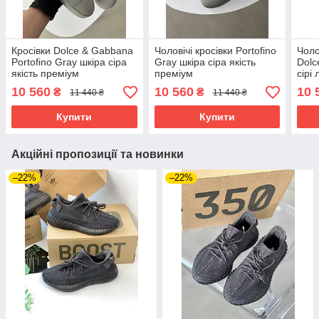
Кросівки Dolce & Gabbana
Чоловічі кросівки Portofino
Чоло
Portofino Gray шкіра сіра
Gray шкіра сіра якість
Dolc
якість преміум
преміум
сірі
10 560
10 560
10 
₴
₴
11 440 ₴
11 440 ₴
Купити
Купити
Акційні пропозиції та новинки
–22%
–22%