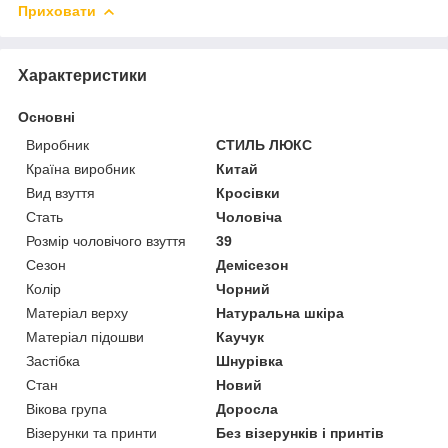
Приховати
Характеристики
Основні
Виробник
СТИЛЬ ЛЮКС
Країна виробник
Китай
Вид взуття
Кросівки
Стать
Чоловіча
Розмір чоловічого взуття
39
Сезон
Демісезон
Колір
Чорний
Матеріал верху
Натуральна шкіра
Матеріал підошви
Каучук
Застібка
Шнурівка
Стан
Новий
Вікова група
Доросла
Візерунки та принти
Без візерунків і принтів