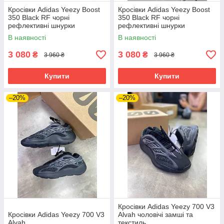
Кросівки Adidas Yeezy Boost
Кросівки Adidas Yeezy Boost
350 Black RF чорні
350 Black RF чорні
рефлективні шнурки
рефлективні шнурки
В наявності
В наявності
3 080
3 080
₴
₴
3 960 ₴
3 960 ₴
Купити
Купити
–20%
–20%
Кросівки Adidas Yeezy 700 V3
Кросівки Adidas Yeezy 700 V3
Alvah чоловічі замші та
Alvah
текстиль