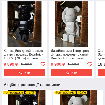
Колекційна дизайнерська
Дизайнерська інтер'єрна
Стат
фігурка ведмідь Bearbrick
фігурка ведмедя в стилі
Stor
1000% (70 см) чорний
Bearbrick 70 см білий
диза
глянець
глянець 1000%
інте
9 899
9 900
18 
₴
₴
11 899 ₴
11 900 ₴
Купити
Купити
Акційні пропозиції та новинки
Топ продажів
–17%
Топ продажів
–17%