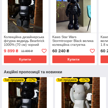
Колекційна дизайнерська
Kaws Star Wars
Kaws
фігурка ведмідь Bearbrick
Stormtrooper Black велика
вели
1000% (70 см) чорний
колекційна статуетка
1.8 
глянець
фігурка 140 см чорний
9 899
60 240
60 
₴
₴
11 899 ₴
Купити
Купити
Акційні пропозиції та новинки
Топ продажів
–17%
Топ продажів
–17%