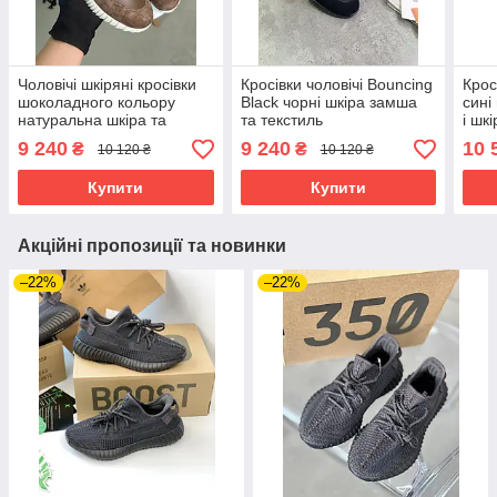
Чоловічі шкіряні кросівки
Кросівки чоловічі Bouncing
Крос
шоколадного кольору
Black чорні шкіра замша
сині
натуральна шкіра та
та текстиль
і шкі
замша, преміум'якість
9 240
9 240
10 
₴
₴
10 120 ₴
10 120 ₴
Купити
Купити
Акційні пропозиції та новинки
–22%
–22%