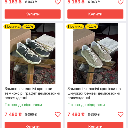
5 163
5 163
₴
₴
6 043 ₴
6 043 ₴
Купити
Купити
Новинка
–11%
Новинка
–11%
Замшеві чоловічі кросівки
Замшеві чоловічі кросівки на
темно-сірі графіт демісезонні
шнурках бежеві демісезонні
повсякденні
повсякденні
Готово до відправки
Готово до відправки
7 480
7 480
₴
₴
8 360 ₴
8 360 ₴
Купити
Купити