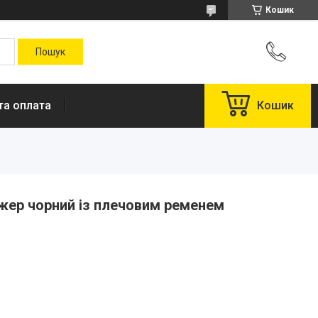
Кошик
та оплата
Кошик
жер чорний із плечовим ременем