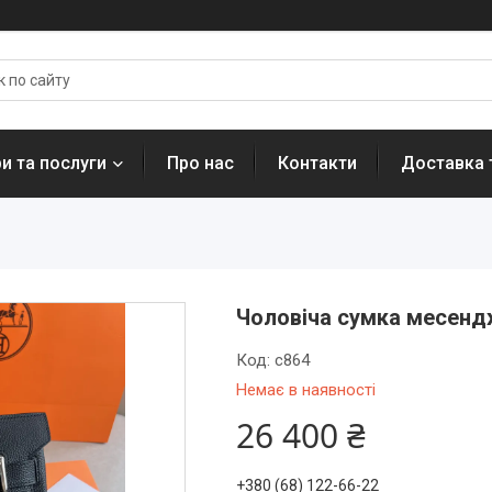
и та послуги
Про нас
Контакти
Доставка 
Чоловіча сумка месенд
Код:
c864
Немає в наявності
26 400 ₴
+380 (68) 122-66-22