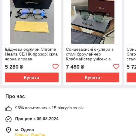
Іміджеви окуляри Chrome
Сонцезахисні окуляри в
Сонц
Hearts CE HK прозорі скла
стилі броулайнер
Chr
чорна оправа
Клабмайстер унісекс з
стал
комбінованою оправою,
пре
5 280
7 480
5 7
₴
₴
преміум'якість
Купити
Купити
Про нас
93% позитивних з 15 відгуків за рік
Працює з 09.08.2024
м. Одеса
Одеса, Україна