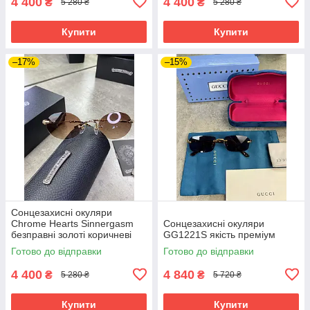
4 400
4 400
₴
₴
5 280 ₴
5 280 ₴
Купити
Купити
–17%
–15%
Сонцезахисні окуляри
Chrome Hearts Sinnergasm
Сонцезахисні окуляри
безправні золоті коричневі
GG1221S якість преміум
якість преміум
Готово до відправки
Готово до відправки
4 400
4 840
₴
₴
5 280 ₴
5 720 ₴
Купити
Купити