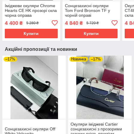
Іміджеви окуляри Chrome
Сонцезахисні окуляри
Окул
Hearts CE HK прозорі скла
Tom Ford Bronson TF у
CT48
чорна оправа
чорній оправі
скла
4 400
4 840
4 8
₴
₴
5 280 ₴
5 720 ₴
Купити
Купити
Акційні пропозиції та новинки
–17%
Новинка
–17%
Окуляри іміджеві Cartier
Сонцезахисні окуляри Off
сонцезахисні з прозорими
White Volcanite
склами якість преміум