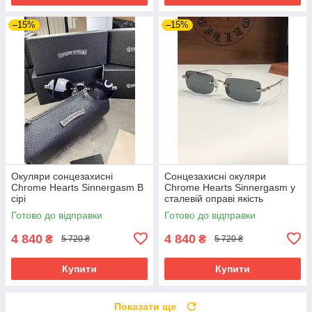
–15%
–15%
Окуляри сонцезахисні
Сонцезахисні окуляри
Chrome Hearts Sinnergasm B
Chrome Hearts Sinnergasm у
сірі
сталевій оправі якість
преміум
Готово до відправки
Готово до відправки
4 840
4 840
₴
₴
5 720 ₴
5 720 ₴
Купити
Купити
Показати ще