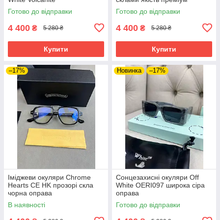
Готово до відправки
Готово до відправки
4 400
4 400
₴
₴
5 280 ₴
5 280 ₴
Купити
Купити
–17%
Новинка
–17%
Іміджеви окуляри Chrome
Сонцезахисні окуляри Off
Hearts CE HK прозорі скла
White OERI097 широка сіра
чорна оправа
оправа
В наявності
Готово до відправки