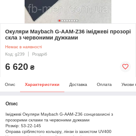
Окуляри Maybach G-AAM-Z36 іміджеві прозорі
скла з червоними дужками
Немає в наявності
Код: g239
Роздріб
6 620
₴
Опис
Характеристики
Доставка
Оплата
Умови 
Опис
Іміджеві Окуляри Maybach G-AAM-Z36 сонцезахисні з
прозорими склами та червоними дужками
Розмір: 53-22-145
Оправа сріблястого кольору, лінзи із захистом UV400