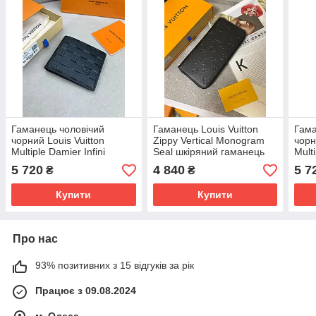
Гаманець чоловічий
Гаманець Louis Vuitton
Гама
чорний Louis Vuitton
Zippy Vertical Monogram
чорн
Multiple Damier Infini
Seal шкіряний гаманець
Multi
гаманець якість преміум
органайзер якість преміум
гама
5 720
4 840
5 7
₴
₴
Купити
Купити
Про нас
93% позитивних з 15 відгуків за рік
Працює з 09.08.2024