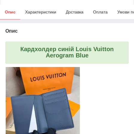
Опис
Характеристики
Доставка
Оплата
Умови п
Опис
Кардхолдер синій Louis Vuitton
Aerogram Blue