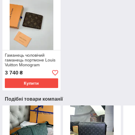
Гаманець чоловічий
гаманець портмоне Louis
Vuitton Monogram
шкіряний коричневий
3 740
₴
якість Преміум
Купити
Подібні товари компанії