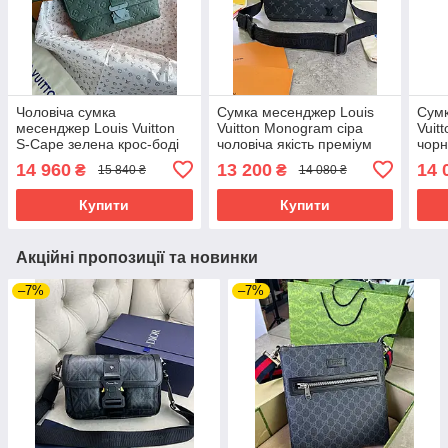
Чоловіча сумка
Сумка месенджер Louis
Сумк
месенджер Louis Vuitton
Vuitton Monogram сіра
Vuit
S-Cape зелена крос-боді
чоловіча якість преміум
чорн
якість преміум
14 960
13 200
14 
₴
₴
15 840 ₴
14 080 ₴
Купити
Купити
Акційні пропозиції та новинки
–7%
–7%