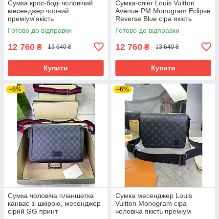
Сумка крос-боді чоловічий
Сумка-слінг Louis Vuitton
месенджер чорний
Avenue PM Monogram Eclipse
преміум'якість
Reverse Blue сіра якість
преміум
Готово до відправки
Готово до відправки
12 760
12 760
₴
₴
13 640 ₴
13 640 ₴
Купити
Купити
–6%
–6%
Сумка чоловіча планшетка
Сумка месенджер Louis
канвас зі шкірою, месенджер
Vuitton Monogram сіра
сірий GG принт
чоловіча якість преміум