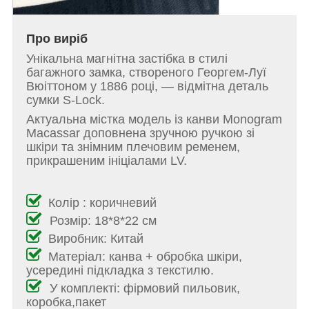
Про виріб
Унікальна магнітна застібка в стилі
багажного замка, створеного Георгем-Луї
Вюіттоном у 1886 році, — відмітна деталь
сумки S-Lock.
Актуальна містка модель із канви Monogram
Macassar доповнена зручною ручкою зі
шкіри та знімним плечовим ременем,
прикрашеним ініціалами LV.
Колір : коричневий
Розмір: 18*8*22 см
Виробник: Китай
Матеріал: канва + обробка шкіри,
усередині підкладка з текстилю.
У комплекті: фірмовий пильовик,
коробка,пакет