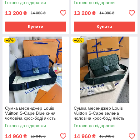
Готово до відправки
Готово до відправки
13 200
13 200
₴
₴
14 080 ₴
14 080 ₴
Купити
Купити
–6%
–6%
Сумка месенджер Louis
Сумка месенджер Louis
Vuitton S-Cape Blue синя
Vuitton S-Cape зелена
чоловіча крос-боді якість
чоловіча крос-боді якість
преміум
преміум
Готово до відправки
Готово до відправки
14 960
14 960
₴
₴
15 840 ₴
15 840 ₴