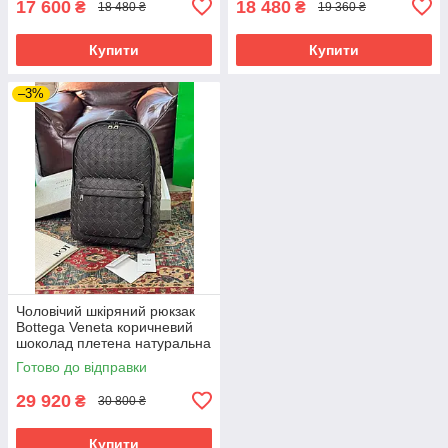
17 600
18 480
₴
₴
18 480 ₴
19 360 ₴
Купити
Купити
–3%
Чоловічий шкіряний рюкзак
Bottega Veneta коричневий
шоколад плетена натуральна
шкіра Intrecciato люкс якість
Готово до відправки
29 920
₴
30 800 ₴
Купити