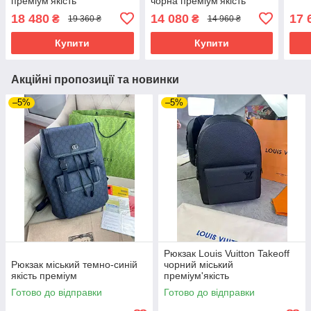
преміум'якість
чорна преміум'якість
18 480
14 080
17 
₴
₴
19 360 ₴
14 960 ₴
Купити
Купити
Акційні пропозиції та новинки
–5%
–5%
Рюкзак Louis Vuitton Takeoff
Рюкзак міський темно-синій
чорний міський
якість преміум
преміум'якість
Готово до відправки
Готово до відправки