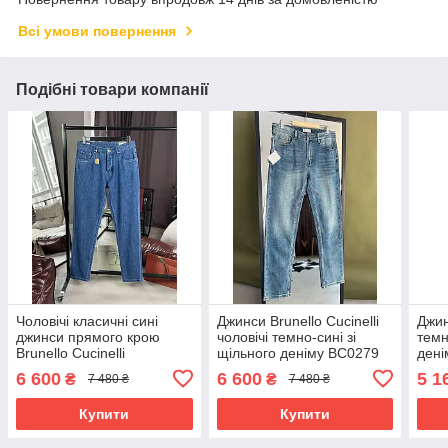
Всі умови повернення
Подібні товари компанії
Чоловічі класичні сині
Джинси Brunello Cucinelli
Джин
джинси прямого крою
чоловічі темно-сині зі
темн
Brunello Cucinelli
щільного деніму ВС0279
дені
преміум'якості
6 600
6 600
5 1
₴
₴
7 480 ₴
7 480 ₴
Купити
Купити