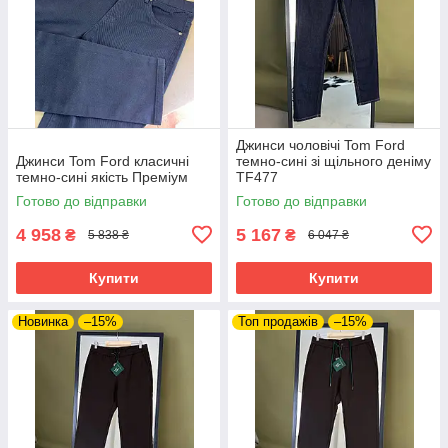
Джинси чоловічі Tom Ford
Джинси Tom Ford класичні
темно-сині зі щільного деніму
темно-сині якість Преміум
TF477
Готово до відправки
Готово до відправки
4 958
5 167
₴
₴
5 838 ₴
6 047 ₴
Купити
Купити
Новинка
–15%
Топ продажів
–15%