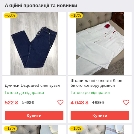
Акційні пропозиції та новинки
–63%
–18%
Штани лляні чоловічі Kiton
Джинси Dsquared сині вузькі
білого кольору джинси
Готово до відправки
Готово до відправки
522
4 048
₴
₴
1 402 ₴
4 928 ₴
Купити
Купити
–17%
–15%