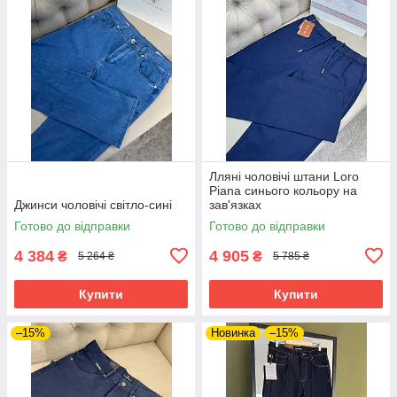
Лляні чоловічі штани Loro
Piana синього кольору на
Джинси чоловічі світло-сині
зав'язках
Готово до відправки
Готово до відправки
4 384
4 905
₴
₴
5 264 ₴
5 785 ₴
Купити
Купити
–15%
Новинка
–15%